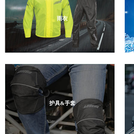
雨衣
护具&手套