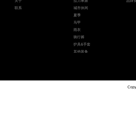
关于
拉力摩旅
品牌
联系
城市休闲
夏季
马甲
雨衣
骑行裤
护具&手套
其他装备
Copyr