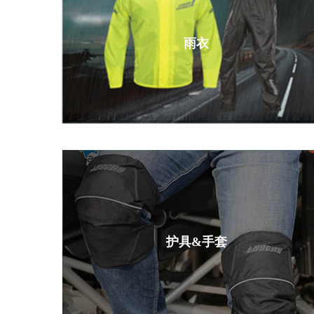
雨衣
护具&手套