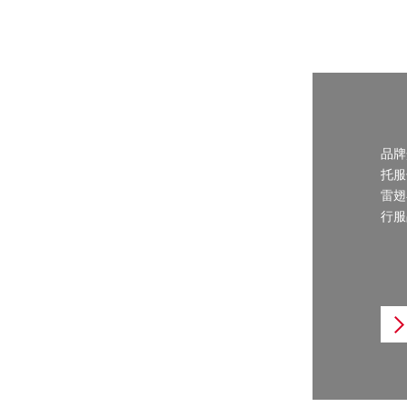
品牌
托服
雷翅
行服