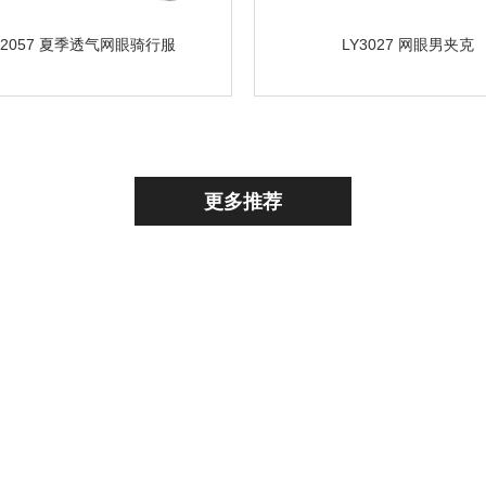
Y-2057 夏季透气网眼骑行服
LY3027 网眼男夹克
更多推荐