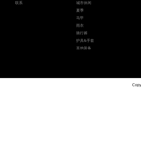
联系
城市休闲
夏季
马甲
雨衣
骑行裤
护具&手套
其他装备
Copyr