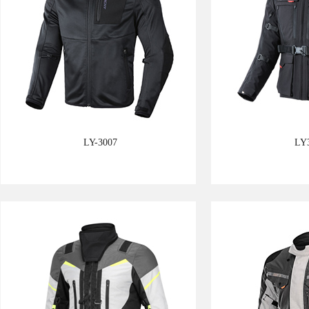
LY-3007
LY