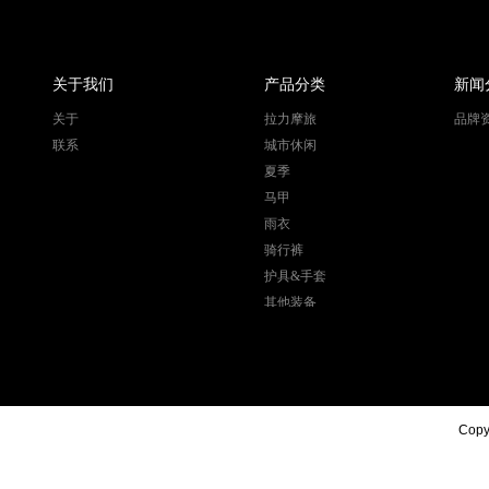
关于我们
产品分类
新闻
关于
拉力摩旅
品牌
联系
城市休闲
夏季
马甲
雨衣
骑行裤
护具&手套
其他装备
Copyr