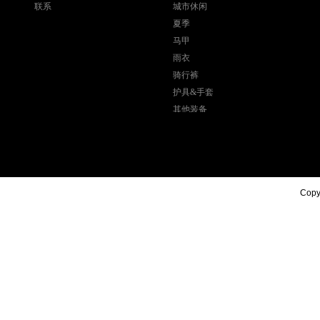
联系
城市休闲
夏季
马甲
雨衣
骑行裤
护具&手套
其他装备
Copyr