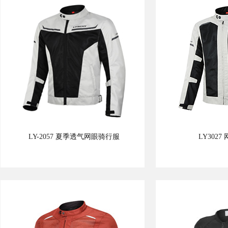
LY-2057 夏季透气网眼骑行服
LY302